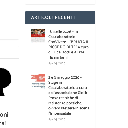
ARTICOLI RECENTI
18 aprile 2026 – In
Casalaboratorio
ConVivere – “BRUCIA IL
RICORDO DI TE” a cura
di Luca Dotti e Allawi
Hisam Jamil
Apr 14, 2026
2 e 3 maggio 2026 –
Stage in
Casalaboratorio a cura
dell’associazione Giolli:
Prove tecniche di
resistenze poetiche,
ovvero Mettere in scena
oni
l’Impensabile
Apr 14, 2026
ra!