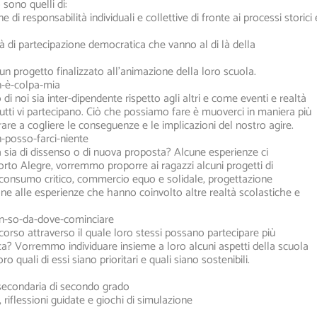
 sono quelli di:
ne di responsabilità individuali e collettive di fronte ai processi storici 
à di partecipazione democratica che vanno al di là della
un progetto finalizzato all’animazione della loro scuola.
n-è-colpa-mia
i noi sia inter-dipendente rispetto agli altri e come eventi e realtà
utti vi partecipano. Ciò che possiamo fare è muoverci in maniera più
are a cogliere le conseguenze e le implicazioni del nostro agire.
-posso-farci-niente
a sia di dissenso o di nuova proposta? Alcune esperienze ci
orto Alegre, vorremmo proporre ai ragazzi alcuni progetti di
o, consumo critico, commercio equo e solidale, progettazione
ne alle esperienze che hanno coinvolto altre realtà scolastiche e
n-so-da-dove-cominciare
rcorso attraverso il quale loro stessi possano partecipare più
tica? Vorremmo individuare insieme a loro alcuni aspetti della scuola
 quali di essi siano prioritari e quali siano sostenibili.
 secondaria di secondo grado
e, riflessioni guidate e giochi di simulazione