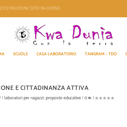
E COSTRUZIONE SITO IN CORSO
MA
SCUOLE
CASA LABORATORIO
TANGRAM – TDO
IONE E CITTADINANZA ATTIVA
7
|
laboratori per ragazzi
,
proposte educative
|
0
|