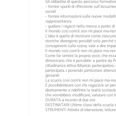
Gli obbiettivi di questo percorso formativo
– fornire spunti di riflessione sull’assuznio
sociali
– fornire informazioni sulle nuove modalit
rappresentanza
– guidare i ragazzi nella messa a punto di 
Il mondo così com’è non mi piace ma-no
L’idea è quella di mostrare come ciascuno d
storiche divengono possibili solo perchè t
consapevole sulla scena, vale a dire impar
Il mondo così com’è non mi piace ma-non
Come far sentire la propria voce, che ess
dimostrano che è possibile: a partire da P
cittadinanza attiva (bilancio partecipativ
partecipata…) ponendo particolare attenzo
giovanili.
La scuola così com’è non mi piace ma-no
È possibileideare con i/le ragazzi/e un pe
direttamente a ridefinire la realtà scolas
che vorrebbero modificare, valutare con loro
DURATA
4 incontri di due ore
DESTINATARI
Ultime classi della scuola
STRUMENTI
Attività di interazione, lettur