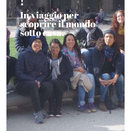
!
In viaggio per
scoprire il mondo
sotto casa.