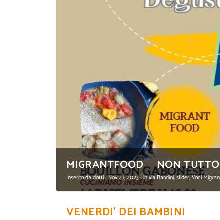
MIGRANTFOOD – NON TUTTO F
Inserito da
dotti
|
Nov 27, 2023
|
in via Bandini
,
slider
,
Voci Migra
VENERDI’ DEI BAMBINI