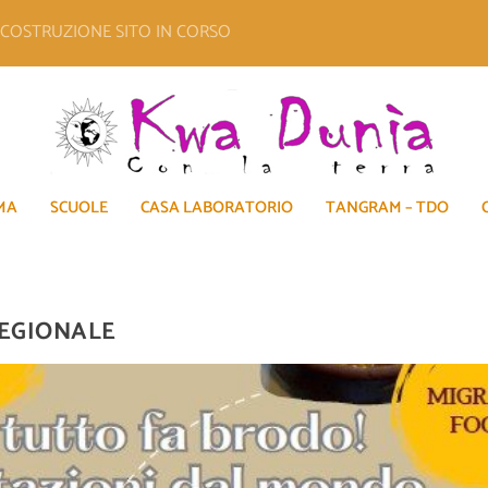
E COSTRUZIONE SITO IN CORSO
MA
SCUOLE
CASA LABORATORIO
TANGRAM – TDO
REGIONALE