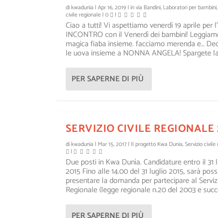
di
kwadunia
|
Apr 16, 2019
|
in via Bandini
,
Laboratori per bambini
civile regionale
|
0
|
Ciao a tutti! Vi aspettiamo venerdì 19 aprile per
INCONTRO con il Venerdì dei bambini! Leggiam
magica fiaba insieme. facciamo merenda e… D
le uova insieme a NONNA ANGELA! Spargete la.
PER SAPERNE DI PIÙ
SERVIZIO CIVILE REGIONALE 
di
kwadunia
|
Mar 15, 2017
|
Il progetto Kwa Dunia
,
Servizio civile
|
Due posti in Kwa Dunìa. Candidature entro il 31 l
2015 Fino alle 14.00 del 31 luglio 2015, sarà possi
presentare la domanda per partecipare al Servizi
LA VENEZIA DI GHOLAM NAJAF
KWA DUNÌA, LE CULTURE DE
Regionale (legge regionale n.20 del 2003 e succe
Inserito da
Inserito da
kwadunia
kwadunia
|
|
Nov 16, 2018
Nov 12, 2018
|
|
slider
Il progetto Kwa Dunia
|
0
|
,
slide
PER SAPERNE DI PIÙ