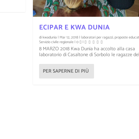
ECIPAR E KWA DUNIA
di
kwadunia
|
Mar 12, 2018
|
laboratori per ragazzi
,
proposte educat
Servizio civile regionale
|
0
|
8 MARZO 2018 Kwa Dunia ha accolto alla casa
laboratorio di Casaltone di Sorbolo le ragazze dell
PER SAPERNE DI PIÙ