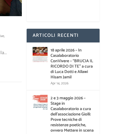
ARTICOLI RECENTI
ive
,
18 aprile 2026 – In
a...
Casalaboratorio
ConVivere – “BRUCIA IL
RICORDO DI TE” a cura
di Luca Dotti e Allawi
Hisam Jamil
Apr 14, 2026
2 e 3 maggio 2026 –
Stage in
Casalaboratorio a cura
dell’associazione Giolli:
Prove tecniche di
resistenze poetiche,
ovvero Mettere in scena