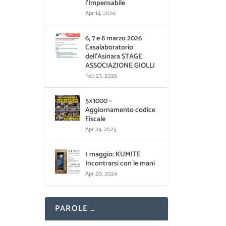
l’Impensabile
Apr 14, 2026
6, 7 e 8 marzo 2026
Casalaboratorio
dell’Asinara STAGE
ASSOCIAZIONE GIOLLI
Feb 23, 2026
5×1000 –
Aggiornamento codice
Fiscale
Apr 24, 2025
1 maggio: KUMITE
Incontrarsi con le mani
Apr 20, 2024
PAROLE …