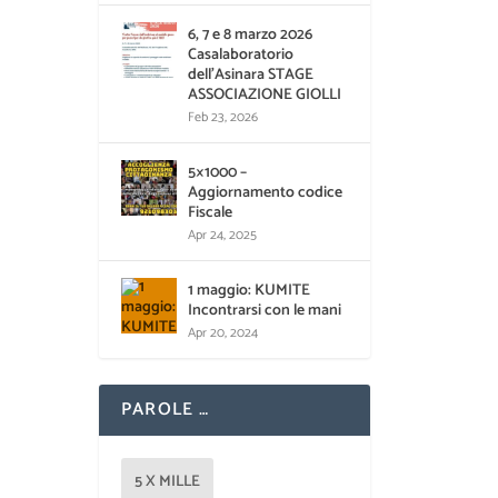
6, 7 e 8 marzo 2026
Casalaboratorio
dell’Asinara STAGE
ASSOCIAZIONE GIOLLI
Feb 23, 2026
5×1000 –
Aggiornamento codice
Fiscale
Apr 24, 2025
1 maggio: KUMITE
Incontrarsi con le mani
Apr 20, 2024
PAROLE …
5 X MILLE