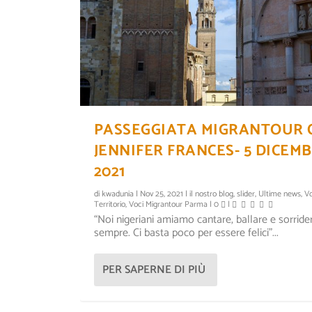
PASSEGGIATA MIGRANTOUR 
JENNIFER FRANCES- 5 DICEM
2021
di
kwadunia
|
Nov 25, 2021
|
il nostro blog
,
slider
,
Ultime news
,
Vo
Territorio
,
Voci Migrantour Parma
|
0
|
“Noi nigeriani amiamo cantare, ballare e sorride
sempre. Ci basta poco per essere felici”...
LA VENEZIA DI GHOLAM NAJAF
KWA DUNÌA, LE CULTURE DE
Inserito da
Inserito da
kwadunia
kwadunia
|
|
Nov 16, 2018
Nov 12, 2018
|
|
slider
Il progetto Kwa Dunia
|
0
|
,
slide
PER SAPERNE DI PIÙ