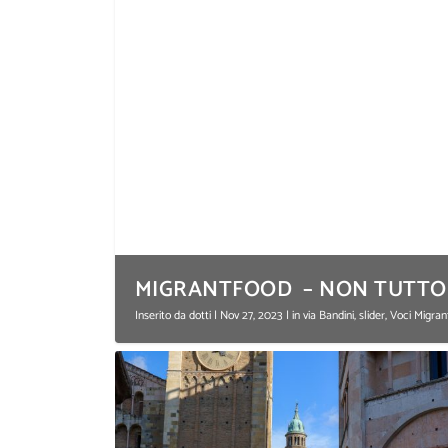
MIGRANTFOOD – NON TUTTO F
Inserito da
dotti
|
Nov 27, 2023
|
in via Bandini
,
slider
,
Voci Migra