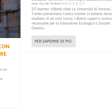
news
,
Voci dal Territorio
|
0
|
SiT-banner-728x90-slide Le Università di Verona,
Trento presentano l’unico master in italiano dove
studiare, in un solo corso, i diversi saperi e cono
necessarie per la transizione Ecologica e Sociale.
Questa...
PER SAPERNE DI PIÙ
CON
BRE
ci dal
re
I
L MAPPAMONDO
r
|
0
|