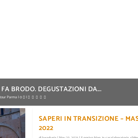
A BRODO. DEGUSTAZIONI DA...
ntour Parma
|
0
|
SAPERI IN TRANSIZIONE – MA
2022
di
kwadunia
|
Nov 23, 2021
|
il nostro blog
,
in casalaboratorio
,
slide