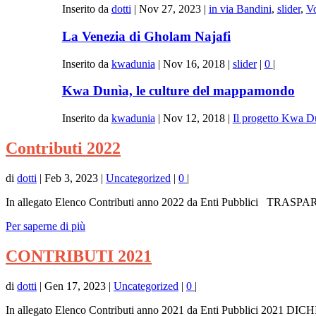
Inserito da
dotti
|
Nov 27, 2023
|
in via Bandini
,
slider
,
Vo
La Venezia di Gholam Najafi
Inserito da
kwadunia
|
Nov 16, 2018
|
slider
|
0
|
Kwa Dunìa, le culture del mappamondo
Inserito da
kwadunia
|
Nov 12, 2018
|
Il progetto Kwa D
Contributi 2022
di
dotti
|
Feb 3, 2023
|
Uncategorized
|
0
|
In allegato Elenco Contributi anno 2022 da Enti Pubblici TR
Per saperne di più
CONTRIBUTI 2021
di
dotti
|
Gen 17, 2023
|
Uncategorized
|
0
|
In allegato Elenco Contributi anno 2021 da Enti Pubblici 20