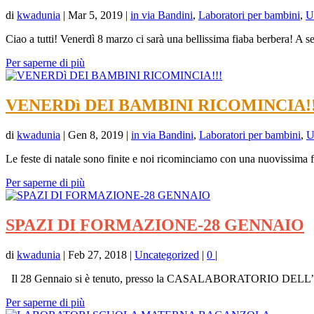
di
kwadunia
|
Mar 5, 2019
|
in via Bandini
,
Laboratori per bambini
,
U
Ciao a tutti! Venerdì 8 marzo ci sarà una bellissima fiaba berbera! A se
Per saperne di più
VENERDì DEI BAMBINI RICOMINCIA!!
di
kwadunia
|
Gen 8, 2019
|
in via Bandini
,
Laboratori per bambini
,
U
Le feste di natale sono finite e noi ricominciamo con una nuovissima f
Per saperne di più
SPAZI DI FORMAZIONE-28 GENNAIO
di
kwadunia
|
Feb 27, 2018
|
Uncategorized
|
0
|
Il 28 Gennaio si è tenuto, presso la CASALABORATORIO DELL’A
Per saperne di più