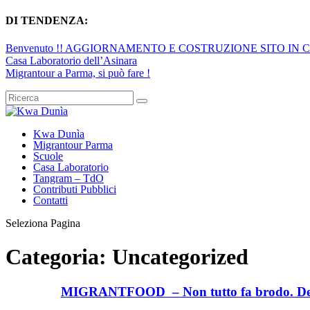
DI TENDENZA:
Benvenuto !! AGGIORNAMENTO E COSTRUZIONE SITO IN 
Casa Laboratorio dell’Asinara
Migrantour a Parma, si può fare !
Kwa Dunìa
Migrantour Parma
Scuole
Casa Laboratorio
Tangram – TdO
Contributi Pubblici
Contatti
Seleziona Pagina
Categoria:
Uncategorized
MIGRANTFOOD – Non tutto fa brodo. Degu