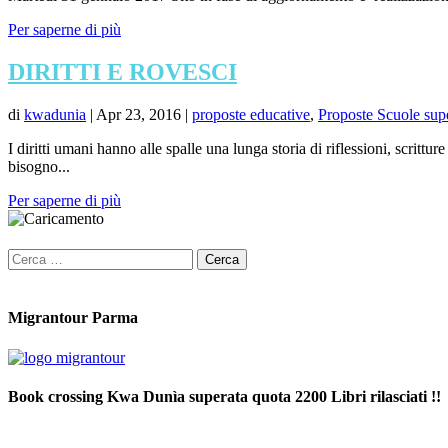
Per saperne di più
DIRITTI E ROVESCI
di
kwadunia
|
Apr 23, 2016
|
proposte educative
,
Proposte Scuole supe
I diritti umani hanno alle spalle una lunga storia di riflessioni, scrittu
bisogno...
Per saperne di più
Ricerca
per:
Migrantour Parma
Book crossing Kwa Dunìa superata quota 2200 Libri rilasciati !!