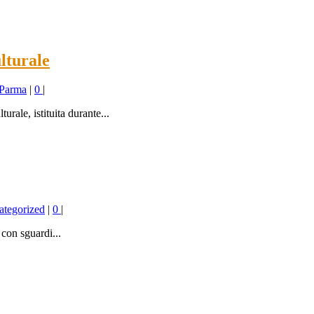
lturale
 Parma
|
0
|
urale, istituita durante...
ategorized
|
0
|
 con sguardi...