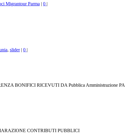
ci Migrantour Parma
|
0
|
unia
,
slider
|
0
|
ASPARENZA BONIFICI RICEVUTI DA Pubblica Amministrazione PA
21 DICHIARAZIONE CONTRIBUTI PUBBLICI