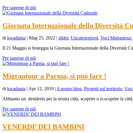
Per saperne di più
Giornata Internazionale della Diversità Cu
di
kwadunia
|
Mag 25, 2022
|
slider
,
Uncategorized
,
Voci Migrantour
Il 21 Maggio si festeggia la Giornata Internazionale della Diversità Cult
Per saperne di più
Migrantour a Parma, si può fare !
di
kwadunia
|
Apr 12, 2019
|
il nostro blog
,
Progetti sul territorio
,
Unc
Abbiamo un desiderio per la nostra città, scoprire o ri-scoprire la città
Per saperne di più
VENERDI’ DEI BAMBINI