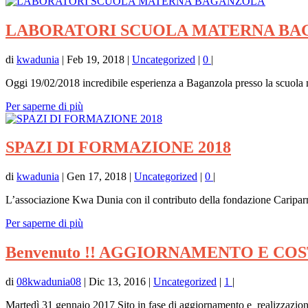
LABORATORI SCUOLA MATERNA B
di
kwadunia
|
Feb 19, 2018
|
Uncategorized
|
0
|
Oggi 19/02/2018 incredibile esperienza a Baganzola presso la scuola 
Per saperne di più
SPAZI DI FORMAZIONE 2018
di
kwadunia
|
Gen 17, 2018
|
Uncategorized
|
0
|
L’associazione Kwa Dunia con il contributo della fondazione Cariparm
Per saperne di più
Benvenuto !! AGGIORNAMENTO E CO
di
08kwadunia08
|
Dic 13, 2016
|
Uncategorized
|
1
|
Martedì 31 gennaio 2017 Sito in fase di aggiornamento e realizzazion