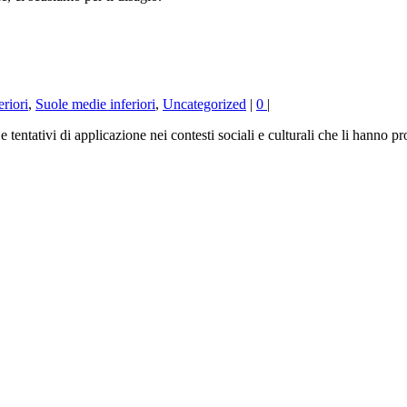
riori
,
Suole medie inferiori
,
Uncategorized
|
0
|
re e tentativi di applicazione nei contesti sociali e culturali che li hanno