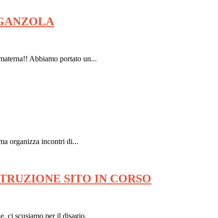
AGANZOLA
materna!! Abbiamo portato un...
a organizza incontri di...
STRUZIONE SITO IN CORSO
e, ci scusiamo per il disagio.