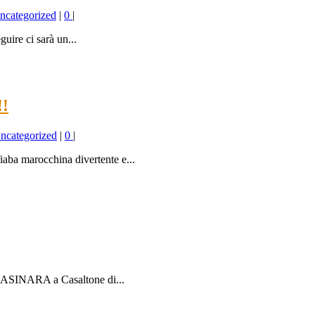
ncategorized
|
0
|
guire ci sarà un...
!
ncategorized
|
0
|
iaba marocchina divertente e...
SINARA a Casaltone di...