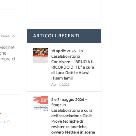
ARTICOLI RECENTI
Libreria
|
0
ovissime
18 aprile 2026 – In
ione
Casalaboratorio
empre ci
ConVivere – “BRUCIA IL
RICORDO DI TE” a cura
di Luca Dotti e Allawi
Hisam Jamil
Apr 14, 2026
2 e 3 maggio 2026 –
Stage in
E
Casalaboratorio a cura
dell’associazione Giolli:
Prove tecniche di
ia
|
0
|
resistenze poetiche,
ovvero Mettere in scena