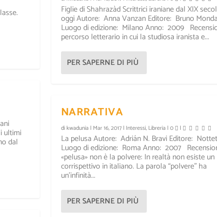
Figlie di Shahrazàd Scrittrici iraniane dal XIX seco
lasse.
oggi Autore: Anna Vanzan Editore: Bruno Monda
Luogo di edizione: Milano Anno: 2009 Recensio
percorso letterario in cui la studiosa iranista e...
PER SAPERNE DI PIÙ
NARRATIVA
ani
di
kwadunia
|
Mar 16, 2017
|
Interessi
,
Libreria
|
0
|
 ultimi
La pelusa Autore: Adrián N. Bravi Editore: Nott
eno dal
Luogo di edizione: Roma Anno: 2007 Recensio
«pelusa» non è la polvere: In realtà non esiste un
corrispettivo in italiano. La parola “polvere” ha
un’infinità...
PER SAPERNE DI PIÙ