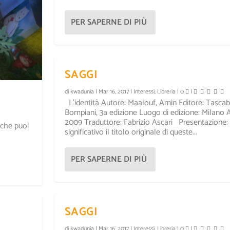
PER SAPERNE DI PIÙ
SAGGI
di
kwadunia
|
Mar 16, 2017
|
Interessi
,
Libreria
|
0
|
L’identità Autore: Maalouf, Amin Editore: Tascabi
Bompiani, 3a edizione Luogo di edizione: Milano 
2009 Traduttore: Fabrizio Ascari Presentazione:
 che puoi
significativo il titolo originale di queste...
PER SAPERNE DI PIÙ
SAGGI
di
kwadunia
|
Mar 16, 2017
|
Interessi
,
Libreria
|
0
|