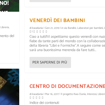
VENERDÌ DEI BAMBINI
,
Libreria
,
di
kwadunia
|
Gen 21, 2019
|
in via Bandini
,
Laboratori per bambini
,
|
mento del
Ciao a tutti!Vi aspettiamo questo venerdì con nu
fiabe da tante parti del mondo con la collaboraz
della libreria “Libri e Formiche”.A seguire come s
sarà una buonissima merenda da fare tutti...
PER SAPERNE DI PIÙ
CENTRO DI DOCUMENTAZION
di
kwadunia
|
Mar 16, 2017
|
Il progetto Kwa Dunia
,
Interessi
,
Librer
Indice dei contenuti