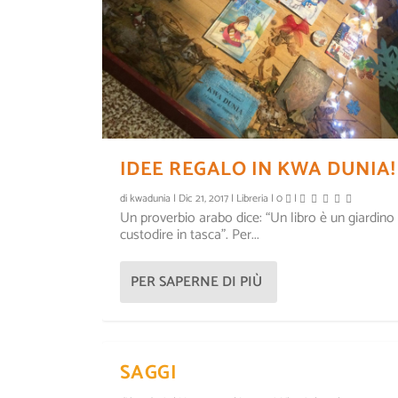
IDEE REGALO IN KWA DUNIA!
di
kwadunia
|
Dic 21, 2017
|
Libreria
|
0
|
Un proverbio arabo dice: “Un libro è un giardino
custodire in tasca”. Per...
PER SAPERNE DI PIÙ
SAGGI