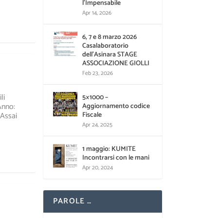
l’Impensabile
Apr 14, 2026
6, 7 e 8 marzo 2026
Casalaboratorio
dell’Asinara STAGE
ASSOCIAZIONE GIOLLI
Feb 23, 2026
li
5×1000 –
Anno:
Aggiornamento codice
 Assai
Fiscale
Apr 24, 2025
1 maggio: KUMITE
Incontrarsi con le mani
Apr 20, 2024
PAROLE …