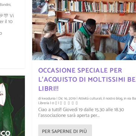
 Bandini
,
🎉🎊 Vi
r il 10
o
OCCASIONE SPECIALE PER
L’ACQUISTO DI MOLTISSIMI BE
LIBRI!!
di
kwadunia
|
Dic 16, 2019
|
Attività culturali
,
il nostro blog
,
in via Ba
Libreria
|
0
|
Ciao a tutti!! Giovedì 19 dalle 15.30 alle 18.30
l’associazione sarà aperta per...
I
L MAPPAMONDO
r
|
0
|
PER SAPERNE DI PIÙ