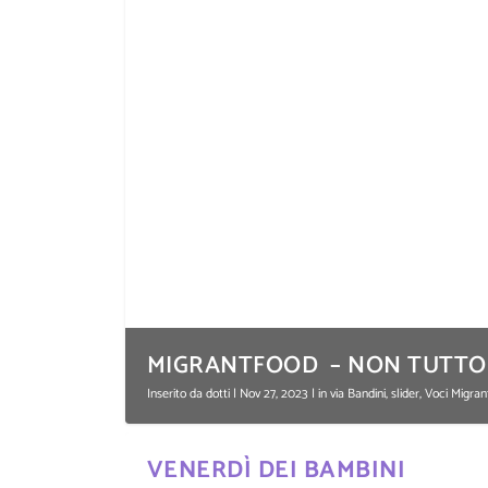
MIGRANTFOOD – NON TUTTO F
Inserito da
dotti
|
Nov 27, 2023
|
in via Bandini
,
slider
,
Voci Migra
VENERDÌ DEI BAMBINI