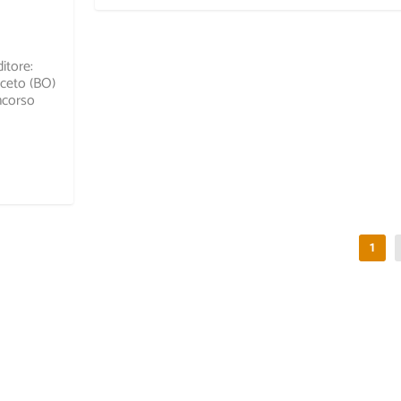
itore:
iceto (BO)
ncorso
1