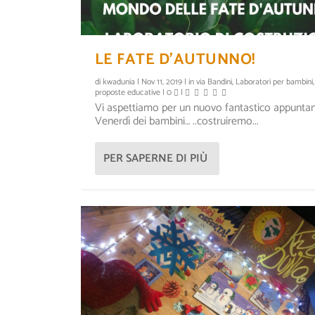
LE FATE D’AUTUNNO!
di
kwadunia
|
Nov 11, 2019
|
in via Bandini
,
Laboratori per bambini
proposte educative
|
0
|
Vi aspettiamo per un nuovo fantastico appunta
Venerdì dei bambini… ..costruiremo...
PER SAPERNE DI PIÙ