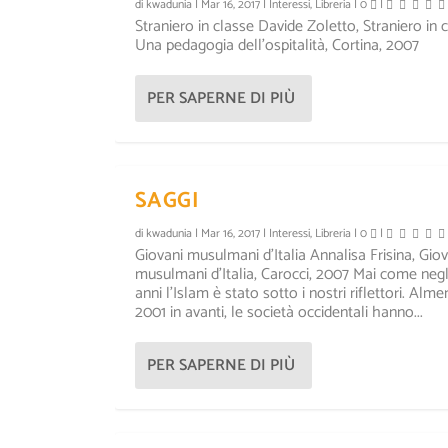
di
kwadunia
|
Mar 16, 2017
|
Interessi
,
Libreria
|
0
|
Straniero in classe Davide Zoletto, Straniero in c
Una pedagogia dell’ospitalità, Cortina, 2007
PER SAPERNE DI PIÙ
SAGGI
di
kwadunia
|
Mar 16, 2017
|
Interessi
,
Libreria
|
0
|
Giovani musulmani d’Italia Annalisa Frisina, Giov
musulmani d’Italia, Carocci, 2007 Mai come negli
anni l’Islam è stato sotto i nostri riflettori. Alm
2001 in avanti, le società occidentali hanno...
PER SAPERNE DI PIÙ