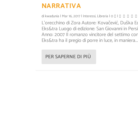
NARRATIVA
di
kwadunia
|
Mar 16, 2017
|
Interessi
,
Libreria
|
0
|
L’orecchino di Zora Autore: Kovačević, Duška Ed
Eks&tra Luogo di edizione: San Giovanni in Pers
Anno: 2007 Il romanzo vincitore del settimo co
Eks&tra ha il pregio di porre in luce, in maniera...
PER SAPERNE DI PIÙ