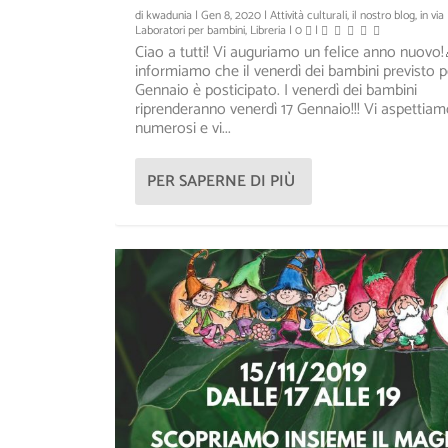
di
kwadunia
|
Gen 8, 2020
|
Attività culturali
,
il nostro blog
,
in via
Laboratori per bambini
,
Libreria
|
0
|
Ciao a tutti! Vi auguriamo un felice anno nuovo!
informiamo che il venerdì dei bambini previsto pe
Gennaio è posticipato. I venerdì dei bambini
riprenderanno venerdì 17 Gennaio!!! Vi aspettiam
numerosi e vi...
PER SAPERNE DI PIÙ
LA VENEZIA DI GHOLAM NAJAF
KWA DUNÌA, LE CULTURE DE
Inserito da
Inserito da
kwadunia
kwadunia
|
|
Nov 16, 2018
Nov 12, 2018
|
|
slider
Il progetto Kwa Dunia
|
0
|
,
slide