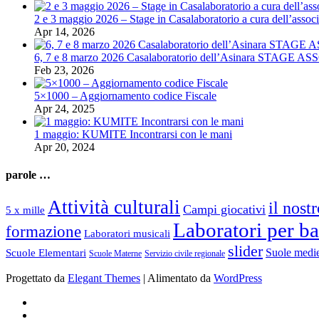
2 e 3 maggio 2026 – Stage in Casalaboratorio a cura dell’associ
Apr 14, 2026
6, 7 e 8 marzo 2026 Casalaboratorio dell’Asinara STAGE
Feb 23, 2026
5×1000 – Aggiornamento codice Fiscale
Apr 24, 2025
1 maggio: KUMITE Incontrarsi con le mani
Apr 20, 2024
parole …
Attività culturali
il nost
Campi giocativi
5 x mille
Laboratori per b
formazione
Laboratori musicali
slider
Suole medie
Scuole Elementari
Scuole Materne
Servizio civile regionale
Progettato da
Elegant Themes
| Alimentato da
WordPress