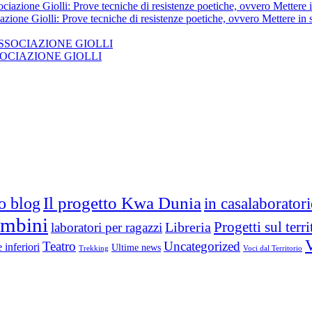
azione Giolli: Prove tecniche di resistenze poetiche, ovvero Mettere in
 ASSOCIAZIONE GIOLLI
Il progetto Kwa Dunia
ro blog
in casalaborator
ambini
Progetti sul terri
laboratori per ragazzi
Libreria
Teatro
Uncategorized
 inferiori
Ultime news
Trekking
Voci dal Territorio