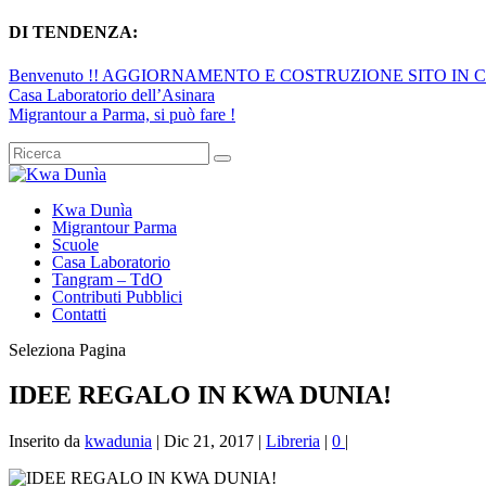
DI TENDENZA:
Benvenuto !! AGGIORNAMENTO E COSTRUZIONE SITO IN 
Casa Laboratorio dell’Asinara
Migrantour a Parma, si può fare !
Kwa Dunìa
Migrantour Parma
Scuole
Casa Laboratorio
Tangram – TdO
Contributi Pubblici
Contatti
Seleziona Pagina
IDEE REGALO IN KWA DUNIA!
Inserito da
kwadunia
|
Dic 21, 2017
|
Libreria
|
0
|