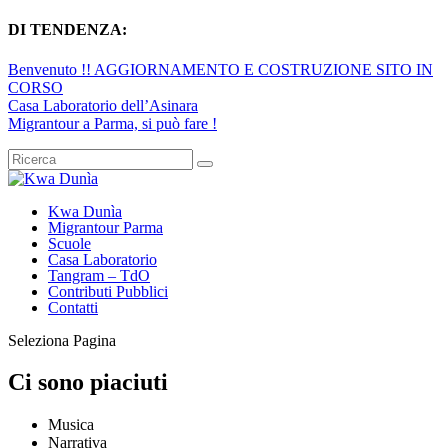
DI TENDENZA:
Benvenuto !! AGGIORNAMENTO E COSTRUZIONE SITO IN
CORSO
Casa Laboratorio dell’Asinara
Migrantour a Parma, si può fare !
Kwa Dunìa
Migrantour Parma
Scuole
Casa Laboratorio
Tangram – TdO
Contributi Pubblici
Contatti
Seleziona Pagina
Ci sono piaciuti
Musica
Narrativa