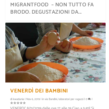
MIGRANTFOOD – NON TUTTO FA
BRODO. DEGUSTAZIONI DA...
LA VENEZIA DI GHOLAM NAJAFI
KWA DUNÌA, LE CULTURE DEL
VENERDÌ DEI BAMBINI
MAPPAMONDO
di
kwadunia
|
Nov 6, 2019
|
in via Bandini
,
laboratori per ragazzi
|
0
|
VENERDI’ 8/11/2019 dalle ore 17 alle 19 Ciao a tutti! Si