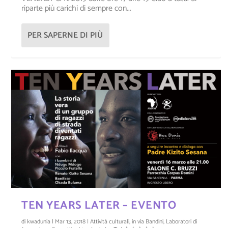
riparte più carichi di sempre con...
PER SAPERNE DI PIÙ
TEN YEARS LATER – EVENTO
di
kwadunia
|
Mar 13, 2018
|
Attività culturali
,
in via Bandini
,
Laboratori di