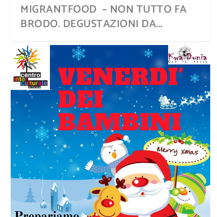
MIGRANTFOOD – NON TUTTO FA
BRODO. DEGUSTAZIONI DA...
LA VENEZIA DI GHOLAM NAJAFI
KWA DUNÌA, LE CULTURE DEL
MAPPAMONDO