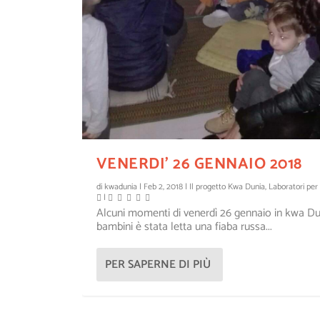
VENERDI’ 26 GENNAIO 2018
di
kwadunia
|
Feb 2, 2018
|
Il progetto Kwa Dunia
,
Laboratori per
|
Alcuni momenti di venerdì 26 gennaio in kwa Dun
bambini è stata letta una fiaba russa...
PER SAPERNE DI PIÙ