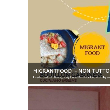
MIGRANTFOOD – NON TUTTO F
Inserito da
dotti
|
Nov 27, 2023
|
in via Bandini
,
slider
,
Voci Migra