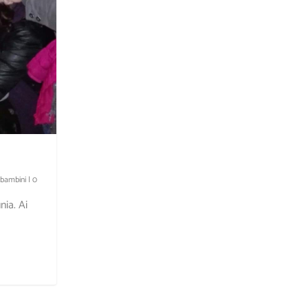
 bambini
|
0
ia. Ai