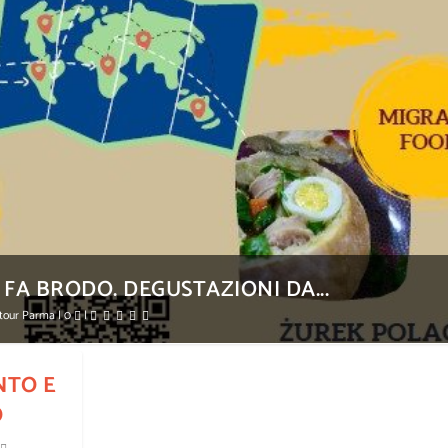
A BRODO. DEGUSTAZIONI DA...
ntour Parma
|
0
|
NTO E
O