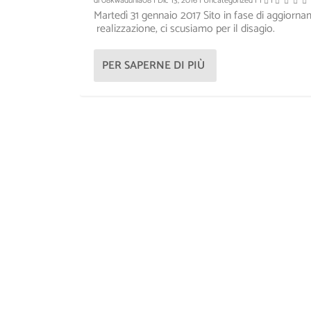
di
08kwadunia08
|
Dic 13, 2016
|
Uncategorized
|
1
|
Martedì 31 gennaio 2017 Sito in fase di aggiorn
realizzazione, ci scusiamo per il disagio.
PER SAPERNE DI PIÙ
LA VENEZIA DI GHOLAM NAJAF
KWA DUNÌA, LE CULTURE DE
Inserito da
Inserito da
kwadunia
kwadunia
|
|
Nov 16, 2018
Nov 12, 2018
|
|
slider
Il progetto Kwa Dunia
|
0
|
,
slide