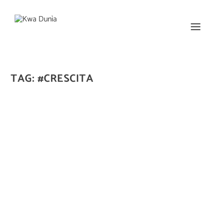
TAG:
#CRESCITA
CAMPI INTERCULTURA 2021
di
kwadunia
|
Giu 23, 2021
|
il nostro blog
|
0
|
Venerdì scorso si è concluso il Campo Intercultura,
organizzato da CSV Emilia di Parma e ...
PER SAPERNE DI PIÙ