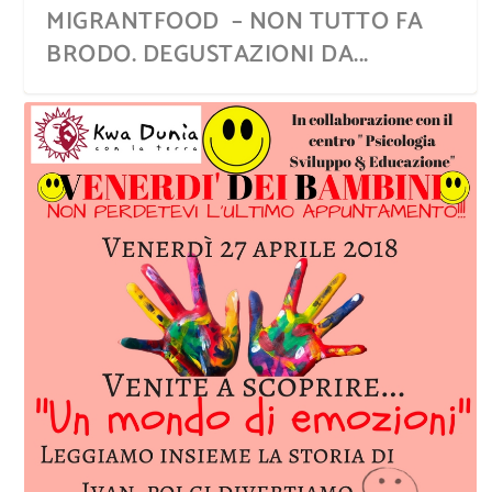
MIGRANTFOOD – NON TUTTO FA
BRODO. DEGUSTAZIONI DA...
LA VENEZIA DI GHOLAM NAJAFI
KWA DUNÌA, LE CULTURE DEL
MAPPAMONDO