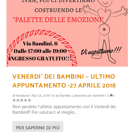
VENERDI’ DEI BAMBINI – ULTIMO
APPUNTAMENTO -27 APRILE 2018
di
kwadunia
|
Apr 24, 2018
|
in via Bandini
,
Laboratori per bambini
|
0
|
Non perdete l’ultimo appuntamento con il Venerdì dei
Bambini!!! Per salutarci al meglio...
PER SAPERNE DI PIÙ