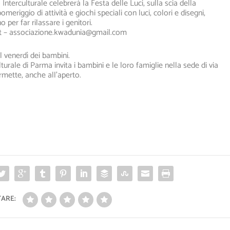
 Interculturale celebrerà la Festa delle Luci, sulla scia della
meriggio di attività e giochi speciali con luci, colori e disegni,
 per far rilassare i genitori.
t – associazione.kwadunia@gmai
l.com
l venerdì dei bambini.
turale di Parma invita i bambini e le loro famiglie nella sede di via
rmette, anche all’aperto.
ARE: