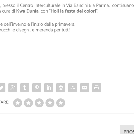
19, presso il Centro Interculturale in Via Bandini 6 a Parma, continuano
a cura di
Kwa Dunìa
, con “
Holi la festa dei colori
“.
ne dell’inverno e l’inizio della primavera.
 trucchi e disegn… e merenda per tutti!
ARE:
PRO