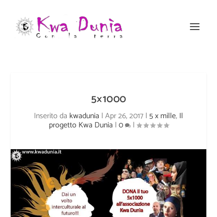
5×1000
Inserito da
kwadunia
|
Apr 26, 2017
|
5 x mille
,
Il
progetto Kwa Dunia
|
0
|