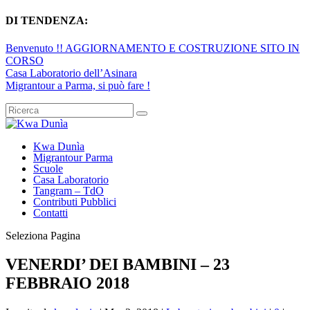
DI TENDENZA:
Benvenuto !! AGGIORNAMENTO E COSTRUZIONE SITO IN
CORSO
Casa Laboratorio dell’Asinara
Migrantour a Parma, si può fare !
Kwa Dunìa
Migrantour Parma
Scuole
Casa Laboratorio
Tangram – TdO
Contributi Pubblici
Contatti
Seleziona Pagina
VENERDI’ DEI BAMBINI – 23
FEBBRAIO 2018