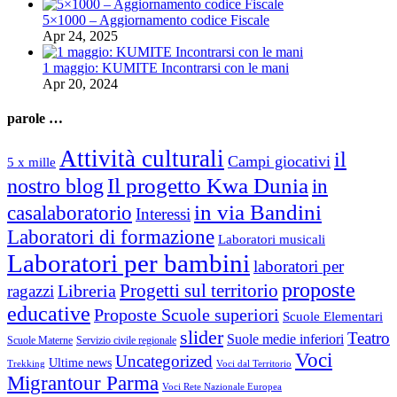
5×1000 – Aggiornamento codice Fiscale
Apr 24, 2025
1 maggio: KUMITE Incontrarsi con le mani
Apr 20, 2024
parole …
Attività culturali
il
Campi giocativi
5 x mille
Il progetto Kwa Dunia
nostro blog
in
in via Bandini
casalaboratorio
Interessi
Laboratori di formazione
Laboratori musicali
Laboratori per bambini
laboratori per
proposte
Progetti sul territorio
ragazzi
Libreria
educative
Proposte Scuole superiori
Scuole Elementari
slider
Teatro
Suole medie inferiori
Scuole Materne
Servizio civile regionale
Voci
Uncategorized
Ultime news
Trekking
Voci dal Territorio
Migrantour Parma
Voci Rete Nazionale Europea