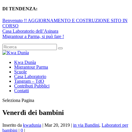
DI TENDENZA:
Benvenuto !! AGGIORNAMENTO E COSTRUZIONE SITO IN
CORSO
Casa Laboratorio dell’Asinara
Migrantour a Parma, si può fare !
Kwa Dunìa
Migrantour Parma
Scuole
Casa Laboratorio
Tangram – TdO
Contributi Pubblici
Contatti
Seleziona Pagina
Venerdì dei bambini
Inserito da
kwadunia
|
Mar 20, 2019
|
in via Bandini
,
Laboratori per
bambini
|
0
|