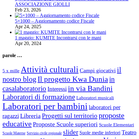
ASSOCIAZIONE GIOLLI
Feb 23, 2026
5×1000 – Aggiornamento codice Fiscale
Apr 24, 2025
1 maggio: KUMITE Incontrarsi con le mani
Apr 20, 2024
parole …
Attività culturali
il
Campi giocativi
5 x mille
Il progetto Kwa Dunia
nostro blog
in
in via Bandini
casalaboratorio
Interessi
Laboratori di formazione
Laboratori musicali
Laboratori per bambini
laboratori per
proposte
Progetti sul territorio
ragazzi
Libreria
educative
Proposte Scuole superiori
Scuole Elementari
slider
Teatro
Suole medie inferiori
Scuole Materne
Servizio civile regionale