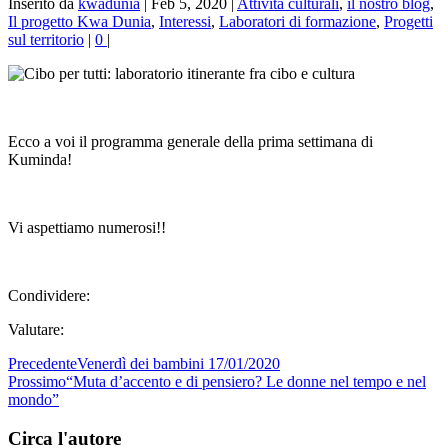
Inserito da
kwadunia
|
Feb 5, 2020
|
Attività culturali
,
il nostro blog
,
Il progetto Kwa Dunia
,
Interessi
,
Laboratori di formazione
,
Progetti
sul territorio
|
0
|
Ecco a voi il programma generale della prima settimana di
Kuminda!
Vi aspettiamo numerosi!!
Condividere:
Valutare:
Precedente
Venerdì dei bambini 17/01/2020
Prossimo
“Muta d’accento e di pensiero? Le donne nel tempo e nel
mondo”
Circa l'autore