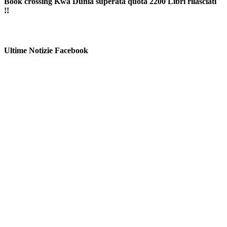
Book crossing Kwa Dunìa superata quota 2200 Libri rilasciati
!!
Ultime Notizie Facebook