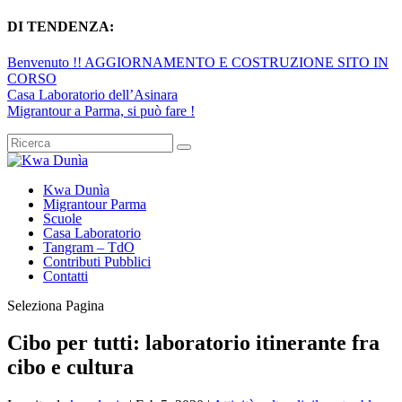
DI TENDENZA:
Benvenuto !! AGGIORNAMENTO E COSTRUZIONE SITO IN
CORSO
Casa Laboratorio dell’Asinara
Migrantour a Parma, si può fare !
Kwa Dunìa
Migrantour Parma
Scuole
Casa Laboratorio
Tangram – TdO
Contributi Pubblici
Contatti
Seleziona Pagina
Cibo per tutti: laboratorio itinerante fra
cibo e cultura