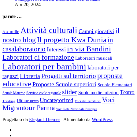
Apr 20, 2024
parole …
Attività culturali
il
Campi giocativi
5 x mille
Il progetto Kwa Dunia
nostro blog
in
in via Bandini
casalaboratorio
Interessi
Laboratori di formazione
Laboratori musicali
Laboratori per bambini
laboratori per
proposte
Progetti sul territorio
ragazzi
Libreria
educative
Proposte Scuole superiori
Scuole Elementari
slider
Teatro
Suole medie inferiori
Scuole Materne
Servizio civile regionale
Voci
Uncategorized
Ultime news
Trekking
Voci dal Territorio
Migrantour Parma
Voci Rete Nazionale Europea
Progettato da
Elegant Themes
| Alimentato da
WordPress