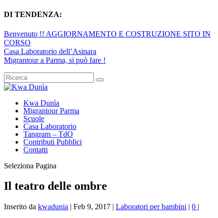
DI TENDENZA:
Benvenuto !! AGGIORNAMENTO E COSTRUZIONE SITO IN
CORSO
Casa Laboratorio dell’Asinara
Migrantour a Parma, si può fare !
Kwa Dunìa
Migrantour Parma
Scuole
Casa Laboratorio
Tangram – TdO
Contributi Pubblici
Contatti
Seleziona Pagina
Il teatro delle ombre
Inserito da
kwadunia
|
Feb 9, 2017
|
Laboratori per bambini
|
0
|