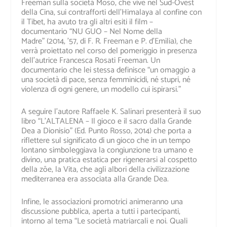
Freeman sulla società Moso, che vive nel Sud-Ovest
della Cina, sui contrafforti dell’Himalaya al confine con
il Tibet, ha avuto tra gli altri esiti il film –
documentario
“NU GUO – Nel Nome della
Madre”
(2014, ’57, di F. R. Freeman e P. d’Emilia), che
verrà proiettato nel corso del pomeriggio in presenza
dell’autrice Francesca Rosati Freeman. Un
documentario che lei stessa definisce
“un omaggio a
una società di pace, senza femminicidi, né stupri, né
violenza di ogni genere, un modello cui ispirarsi.”
A seguire l’autore Raffaele K. Salinari presenterà il suo
libro
“L’ALTALENA – Il gioco e il sacro dalla Grande
Dea a Dionisio”
(Ed. Punto Rosso, 2014) che porta a
riflettere sul significato di un gioco che in un tempo
lontano simboleggiava la congiunzione tra umano e
divino, una pratica estatica per rigenerarsi al cospetto
della zōe, la Vita, che agli albori della civilizzazione
mediterranea era associata alla Grande Dea.
Infine, le associazioni promotrici animeranno una
discussione pubblica, aperta a tutti i partecipanti,
intorno al tema
“Le società matriarcali e noi. Quali