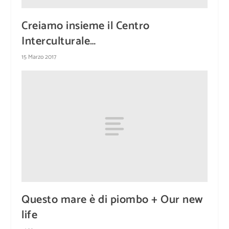
Creiamo insieme il Centro
Interculturale…
15 Marzo 2017
Questo mare è di piombo + Our new
life