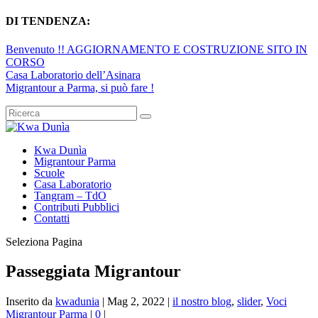
DI TENDENZA:
Benvenuto !! AGGIORNAMENTO E COSTRUZIONE SITO IN
CORSO
Casa Laboratorio dell’Asinara
Migrantour a Parma, si può fare !
Kwa Dunìa
Migrantour Parma
Scuole
Casa Laboratorio
Tangram – TdO
Contributi Pubblici
Contatti
Seleziona Pagina
Passeggiata Migrantour
Inserito da
kwadunia
|
Mag 2, 2022
|
il nostro blog
,
slider
,
Voci
Migrantour Parma
|
0
|