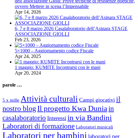
dell’associazione Giolli: Prove tecniche di resistenze poetiche,
ovvero Mettere in scena l’Impensabile
Apr 14, 2026
6, 7 e 8 marzo 2026 Casalaboratorio dell’Asinara STAGE
ASSOCIAZIONE GIOLLI
Feb 23, 2026
5×1000 – Aggiornamento codice Fiscale
Apr 24, 2025
1 maggio: KUMITE Incontrarsi con le mani
Apr 20, 2024
parole …
Attività culturali
il
Campi giocativi
5 x mille
Il progetto Kwa Dunia
nostro blog
in
in via Bandini
casalaboratorio
Interessi
Laboratori di formazione
Laboratori musicali
Laboratori per bambini
laboratori per