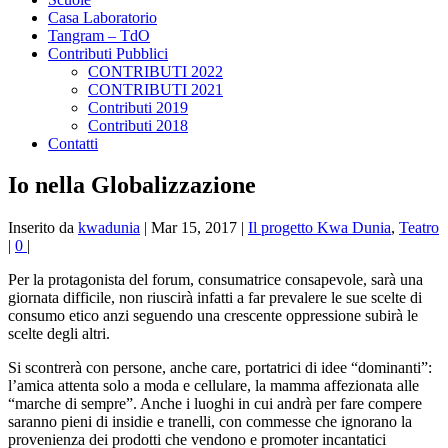
Casa Laboratorio
Tangram – TdO
Contributi Pubblici
CONTRIBUTI 2022
CONTRIBUTI 2021
Contributi 2019
Contributi 2018
Contatti
Io nella Globalizzazione
Inserito da
kwadunia
|
Mar 15, 2017
|
Il progetto Kwa Dunia
,
Teatro
|
0
|
Per la protagonista del forum, consumatrice consapevole, sarà una
giornata difficile, non riuscirà infatti a far prevalere le sue scelte di
consumo etico anzi seguendo una crescente oppressione subirà le
scelte degli altri.
Si scontrerà con persone, anche care, portatrici di idee “dominanti”:
l’amica attenta solo a moda e cellulare, la mamma affezionata alle
“marche di sempre”. Anche i luoghi in cui andrà per fare compere
saranno pieni di insidie e tranelli, con commesse che ignorano la
provenienza dei prodotti che vendono e promoter incantatici