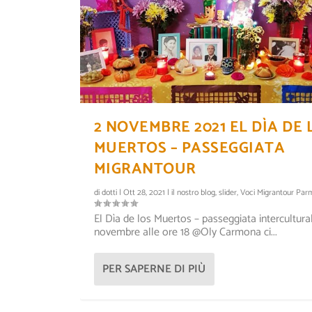
2 NOVEMBRE 2021 EL DÌA DE 
MUERTOS – PASSEGGIATA
MIGRANTOUR
di
dotti
|
Ott 28, 2021
|
il nostro blog
,
slider
,
Voci Migrantour Par
El Dìa de los Muertos – passeggiata intercultural
novembre alle ore 18 @Oly Carmona ci...
LA VENEZIA DI GHOLAM NAJAF
KWA DUNÌA, LE CULTURE DE
Inserito da
Inserito da
kwadunia
kwadunia
|
|
Nov 16, 2018
Nov 12, 2018
|
|
slider
Il progetto Kwa Dunia
|
0
|
,
slide
PER SAPERNE DI PIÙ