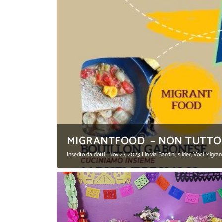
MIGRANTFOOD – NON TUTTO F
Inserito da
dotti
|
Nov 27, 2023
|
in via Bandini
,
slider
,
Voci Migra