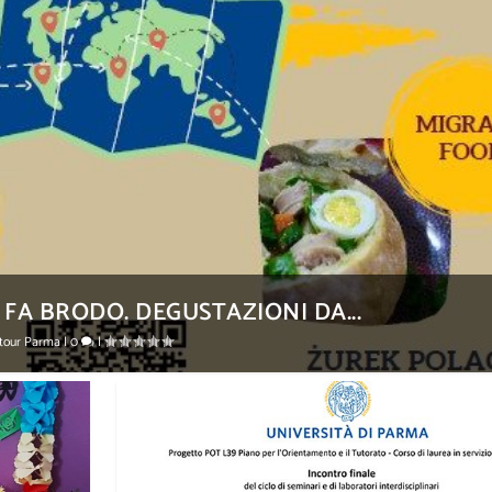
A BRODO. DEGUSTAZIONI DA...
ntour Parma
|
0
|