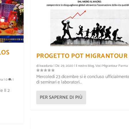
LOS
PROGETTO POT MIGRANTOUR
di
kwadunia
|
Dic 29, 2020
|
il nostro blog
,
Voci Migrantour Parma
Mercoledì 23 dicembre si è concluso ufficialmente 
ma
|
0
|
di seminari e laboratori...
e Il 2
I
L MAPPAMONDO
PER SAPERNE DI PIÙ
r
|
0
|