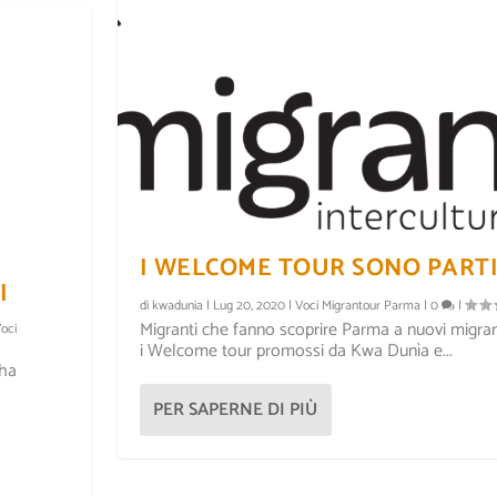
I WELCOME TOUR SONO PARTI
I
di
kwadunia
|
Lug 20, 2020
|
Voci Migrantour Parma
|
0
|
Migranti che fanno scoprire Parma a nuovi migrant
oci
i Welcome tour promossi da Kwa Dunìa e...
 ha
PER SAPERNE DI PIÙ