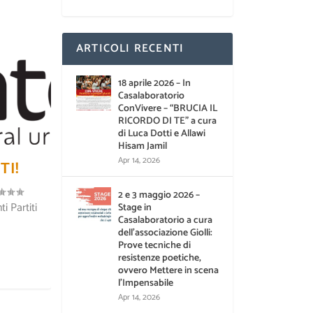
ARTICOLI RECENTI
18 aprile 2026 – In
Casalaboratorio
ConVivere – “BRUCIA IL
RICORDO DI TE” a cura
di Luca Dotti e Allawi
Hisam Jamil
Apr 14, 2026
TI!
2 e 3 maggio 2026 –
i Partiti
Stage in
Casalaboratorio a cura
dell’associazione Giolli:
Prove tecniche di
resistenze poetiche,
ovvero Mettere in scena
l’Impensabile
Apr 14, 2026