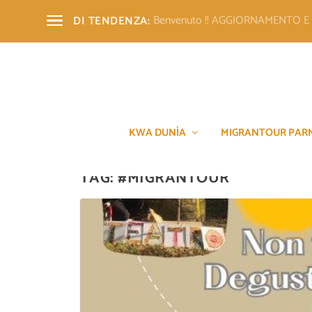
Benvenuto !! AGGIORNAMENTO 
DI TENDENZA:
KWA DUNÌA
MIGRANTOUR PAR
TAG:
#MIGRANTOUR