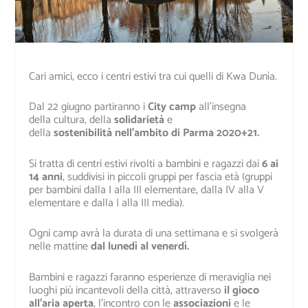
Cari amici, ecco i centri estivi tra cui quelli di Kwa Dunìa.
Dal 22 giugno partiranno i
City camp
all’insegna
della cultura, della
solidarietà
e
della
sostenibilità
nell’ambito di Parma 2020+21.
Si tratta di centri estivi rivolti a bambini e ragazzi dai
6 ai
14 anni
, suddivisi in piccoli gruppi per fascia età (gruppi
per bambini dalla I alla III elementare, dalla IV alla V
elementare e dalla I alla III media).
Ogni camp avrà la durata di una settimana e si svolgerà
nelle mattine
dal lunedì al venerdì.
Bambini e ragazzi faranno esperienze di meraviglia nei
luoghi più incantevoli della città, attraverso
il gioco
all’aria aperta
, l’incontro con le
associazioni
e le