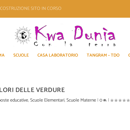
E COSTRUZIONE SITO IN CORSO
MA
SCUOLE
CASA LABORATORIO
TANGRAM – TDO
OLORI DELLE VERDURE
oste educative
,
Scuole Elementari
,
Scuole Materne
|
0
|