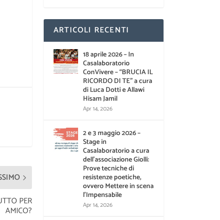
ARTICOLI RECENTI
18 aprile 2026 – In
Casalaboratorio
ConVivere – “BRUCIA IL
RICORDO DI TE” a cura
di Luca Dotti e Allawi
Hisam Jamil
Apr 14, 2026
2 e 3 maggio 2026 –
Stage in
Casalaboratorio a cura
dell’associazione Giolli:
Prove tecniche di
SSIMO
resistenze poetiche,
ovvero Mettere in scena
l’Impensabile
UTTO PER
Apr 14, 2026
AMICO?