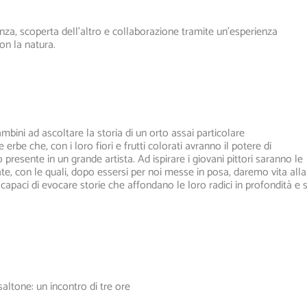
lienza, scoperta dell’altro e collaborazione tramite un’esperienza
on la natura.
bambini ad ascoltare la storia di un orto assai particolare
e che, con i loro fiori e frutti colorati avranno il potere di
resente in un grande artista. Ad ispirare i giovani pittori saranno le
e, con le quali, dopo essersi per noi messe in posa, daremo vita alla
 capaci di evocare storie che affondano le loro radici in profondità e s
altone: un incontro di tre ore