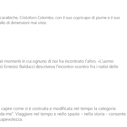
e caraibiche, Cristoforo Colombo, con il suo copricapo di piume e il suo
llo di dimensioni mai viste.
dei momenti in cui ognuno di noi ha incontrato l’altro. «
L’uomo
osì Ernesto Balducci descriveva l’incontro-scontro fra i nativi delle
 di capire come si è costruita e modificata nel tempo la categoria
o-da-me”. Viaggiare nel tempo e nello spazio – nella storia – consente
nsapevolezza.