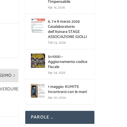
l’Impensabile
Apr 14, 2026
6, 7 e 8 marzo 2026
Casalaboratorio
dell’Asinara STAGE
ASSOCIAZIONE GIOLLI
Feb 23, 2026
5×1000 –
Aggiornamento codice
Fiscale
Apr 24, 2025
SSIMO
1 maggio: KUMITE
 VERDURE
Incontrarsi con le mani
Apr 20, 2024
PAROLE …