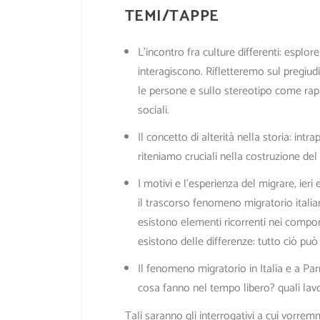
TEMI/TAPPE
L’incontro fra culture differenti
: esp
lore
interagiscono. Rifletteremo sul pregiu
le persone e sullo stereotipo come rapp
sociali.
Il concetto di alterità nella storia
: i
ntrap
riteniamo cruciali nella costruzione del
I motivi e l’esperienza del migrare, ieri 
il trascorso fenomeno migratorio italian
esistono elementi ricorrenti nei comport
esistono delle differenze: tutto ciò può 
Il fenomeno migratorio in Italia e a Par
cosa fanno nel tempo libero? quali la
Tali saranno gli interrogativi a cui vorre