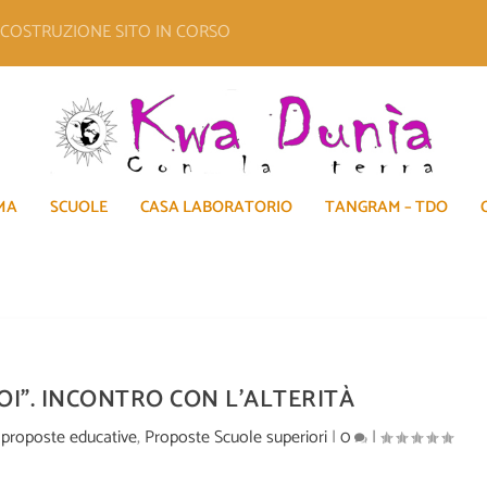
E COSTRUZIONE SITO IN CORSO
MA
SCUOLE
CASA LABORATORIO
TANGRAM – TDO
OI”. INCONTRO CON L’ALTERITÀ
|
proposte educative
,
Proposte Scuole superiori
|
0
|