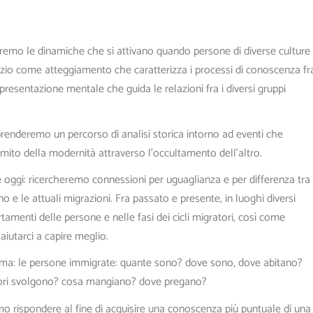
remo le dinamiche che si attivano quando persone di diverse culture
dizio come atteggiamento che caratterizza i processi di conoscenza fr
resentazione mentale che guida le relazioni fra i diversi gruppi
renderemo un percorso di analisi storica intorno ad eventi che
 mito della modernità attraverso l’
occultamento
dell’altro
.
e oggi
: r
icercheremo connessioni per uguaglianza e per differenza tra
o e le attuali migrazioni. Fra passato e presente, in luoghi diversi
amenti delle persone e nelle fasi dei cicli migratori, così come
aiutarci a capire meglio.
ma: l
e persone immigrate: quante sono? dove sono, dove abitano?
vori svolgono? cosa mangiano? dove pregano?
mmo rispondere al fine di acquisire una conoscenza più puntuale di una